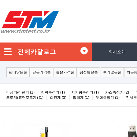
회사소개
판매많은순
낮은가격순
높은가격순
평점높은순
후기많은순
최근
검상기/검전기 (1)
전력분석기 (1)
저저항측정기 (1)
가스측정기 (2)
조도계(표면조도계) (1)
회전계 (3)
압력계 (1)
두께측정기 (1)
전체