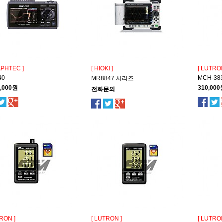
APHTEC ]
[ HIOKI ]
[ LUTRO
40
MCH-38
MR8847 시리즈
9,000원
310,00
전화문의
RON ]
[ LUTRON ]
[ LUTRO