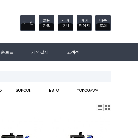
회원
장바
마이
배송
로그인
가입
구니
페이지
조회
다운로드
개인결제
고객센터
O
SUPCON
TESTO
YOKOGAWA
리스
갤러
트뷰
리뷰