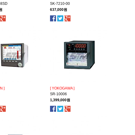
08SD
SK-7210-00
0원
637,000원
N ]
[ YOKOGAWA ]
SR-10006
1,399,000원