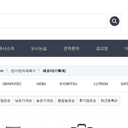
회사소개
오시는길
견적문의
검교정
me
전기/전자계측기
레코더(기록계)
GRAPHTEC
HIOKI
KYORITSU
LUTRON
SAT
매많은순
낮은가격순
높은가격순
평점높은순
후기많은순
최근등록순