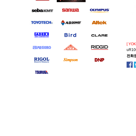
[ YO
uR10
전화