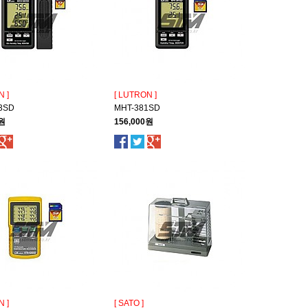
N ]
[ LUTRON ]
3SD
MHT-381SD
0원
156,000원
N ]
[ SATO ]