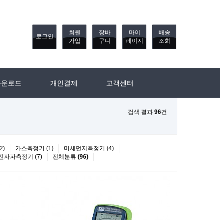
회원
장바
마이
배송
로그인
가입
구니
페이지
조회
다운로드
개인결제
고객센터
검색 결과
96
건
2)
가스측정기 (1)
미세먼지측정기 (4)
전자파측정기 (7)
전체분류
(96)