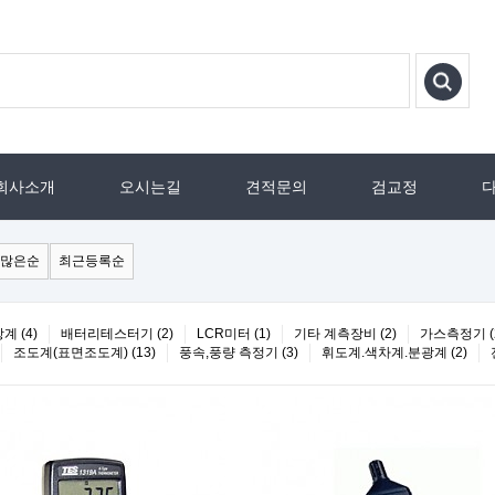
회사소개
오시는길
견적문의
검교정
많은순
최근등록순
 (4)
배터리테스터기 (2)
LCR미터 (1)
기타 계측장비 (2)
가스측정기 (
조도계(표면조도계) (13)
풍속,풍량 측정기 (3)
휘도계.색차계.분광계 (2)