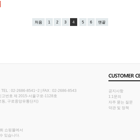
처음
1
2
3
4
5
6
맨끝
|
TEL : 02-2686-8541~2
|
FAX : 02-2686-8543
공지사항
번호 제 2015-서울구로-1128호
1:1문의
(구로동, 구로중앙유통단지)
자주 묻는 질문
약관 및 정책
저희 쇼핑몰에서
수 있습니다.