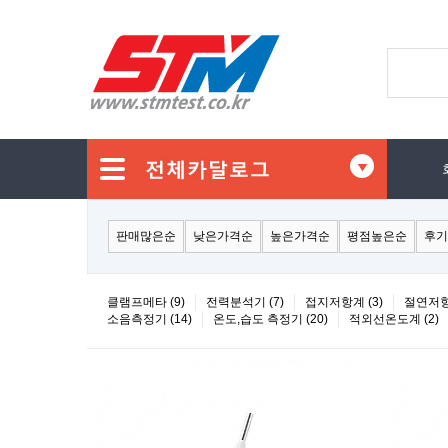
판매많은순
낮은가격순
높은가격순
평점높은순
후기
클램프메타 (9)
전력분석기 (7)
접지저항계 (3)
절연저항계
소음측정기 (14)
온도,습도 측정기 (20)
적외선온도계 (2)