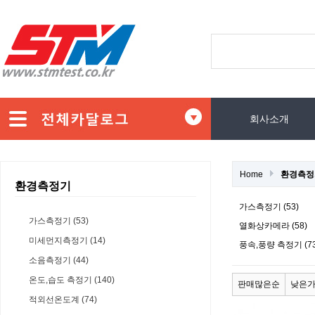
회사소개
Home
환경측정
환경측정기
가스측정기 (53)
가스측정기 (53)
열화상카메라 (58)
미세먼지측정기 (14)
풍속,풍량 측정기 (73
소음측정기 (44)
온도,습도 측정기 (140)
판매많은순
낮은
적외선온도계 (74)