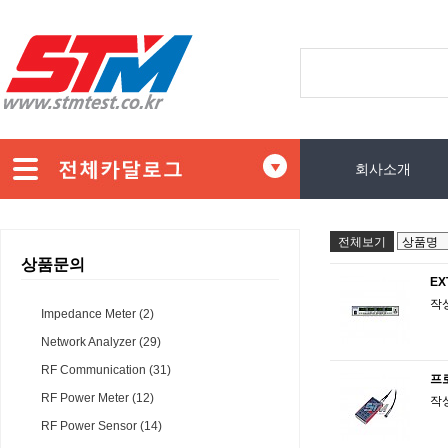
회사소개
전체보기
상품문의
EX
작
Impedance Meter (2)
Network Analyzer (29)
RF Communication (31)
프
RF Power Meter (12)
작
RF Power Sensor (14)