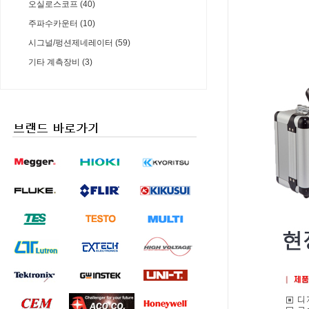
오실로스코프 (40)
주파수카운터 (10)
시그널/펑션제네레이터 (59)
기타 계측장비 (3)