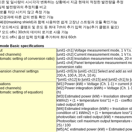
기온 및 일사량이 시시각각 변화하는 상황에서 지금 현재의 적정한 발전량을 추정
 실제 발전량과의 추정치를 비교
회로를 차단 시키지 않고 측정 가능
시간경과에 따른 값의 변동 확인 가능
차폐판(masking shield)과 함께 사용하면 쉽게 고장난 스트링과 모듈 확인가능
PV 모드에서도 클램프 및 온도 등 최대 7ch의 추가 입력 가능(추가 클램프 필요)
PV 모드 off시 30ch의 데이터 로거로 사용 가능
PV 모드 off시 옵션 입력 장치를 추가하여 최대 60ch
mode Basic specifications
ut
[unit1-ch1] Voltage measurement mode, 1 V f.s.
xed channels)
[unit1-ch2] Current measurement mode, 1 V f.s.,
tomatic setting of conversion ratio)
[unit1-ch3] Insolation measurement mode, 20 m
[unit1-ch4] Panel temperature measurement mo
conversion ratio
ansion channel settings
[unit1-ch5] to [unit1-ch11] Select and add as v
200 A, 100 A, 20 A, 10 A).
*[unit1-ch12] to [unit1-ch15] and [unit2-ch1] to
ations
[W1] Power (kW) = Voltage (Ch. 1-1) × current (
xed channels)
[W2] Power integration (kWh) = Voltage (Ch. 1-
tomatic setting of equation)
(h)
[W3] Estimated power (kW) = Insolation strength 
kW/m2) × (1 + temperature loss*1) × (1 - coeffici
rated output (kW)
[W4] Estimated integration (kWh) = Insolation st
condition of 1 kW/m2) × (1 + temperature loss*1) 
photovoltaic cell rated output (kW) × measurem
Photovoltaic cell maximum output temperature co
25) / 100
[W5] AC estimated power (kW) = Estimated pow