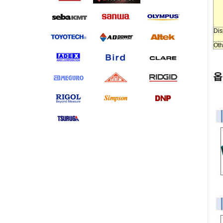
Dis
Oth
옵