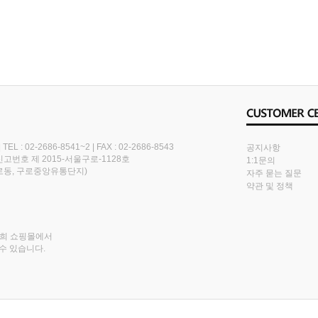
|
TEL : 02-2686-8541~2
|
FAX : 02-2686-8543
공지사항
번호 제 2015-서울구로-1128호
1:1문의
(구로동, 구로중앙유통단지)
자주 묻는 질문
약관 및 정책
저희 쇼핑몰에서
수 있습니다.