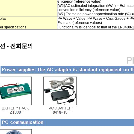
efficiency (reference value)
[W6] AC estimated integration (kWh) = Estimat
conversion efficiency (reference value)
[W7] Estimated power approximation rate (%) =
play
PV Wave + Value, PV Wave + Crsr, Gauge + PV
Estimate (reference values)
er specifications
Functionality is identical to that of the LR840
션 - 전화문의