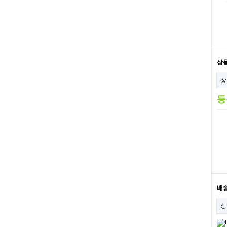
상
상
등
배
상