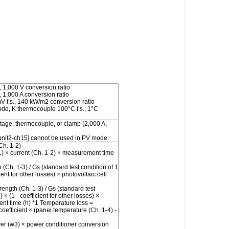
, 1,000 V conversion ratio
 1,000 A conversion ratio
V f.s., 140 kW/m2 conversion ratio
de, K thermocouple 100°C f.s., 1°C
oltage, thermocouple, or clamp (2,000 A,
 [unit2-ch15] cannot be used in PV mode.
Ch. 1-2)
1) × current (Ch. 1-2) × measurement time
(Ch. 1-3) / Gs (standard test condition of 1
ent for other losses) × photovoltaic cell
rength (Ch. 1-3) / Gs (standard test
× (1 - coefficient for other losses) ×
ent time (h) *1 Temperature loss =
efficient × (panel temperature (Ch. 1-4) -
er (w3) × power conditioner conversion