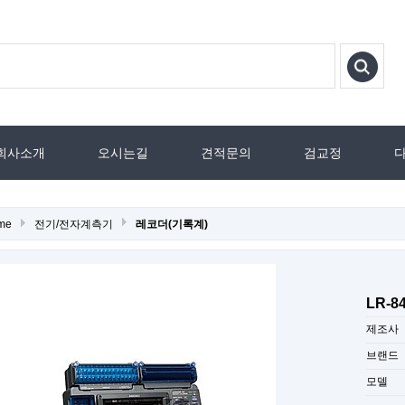
회사소개
오시는길
견적문의
검교정
me
전기/전자계측기
레코더(기록계)
LR-84
제조사
브랜드
모델