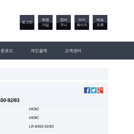
회원
장바
마이
배송
로그인
가입
구니
페이지
조회
다운로드
개인결제
고객센터
00-92/93
HIOKI
HIOKI
LR-8400-92/93