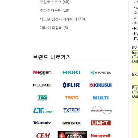
오실로스코프 (40)
- 
-
주파수카운터 (10)
· 
· 
시그널/펑션제네레이터 (59)
· 
기타 계측장비 (3)
· 
· 
· 
PV 
Inp
(Fi
(Au
Exp
Equ
(Fi
(Au