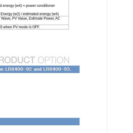
ed energy (w4) × power conditioner
 Energy (w2) / estimated energy (w4)
 Wave, PV Value, Estimate Power, AC
0-20 when PV mode is OFF.