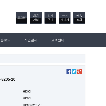
회원
장바
마이
배송
로그인
가입
구니
페이지
조회
다운로드
개인결제
고객센터
-8205-10
HIOKI
HIOKI
HIOKI-8205-10