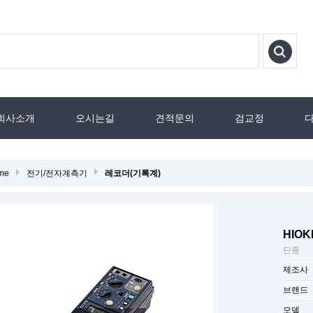
회사소개
오시는길
견적문의
검교정
me
전기/전자계측기
레코더(기록계)
HIOKI
단종
제조사
브랜드
모델