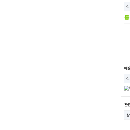
상
등
배
상
관
상