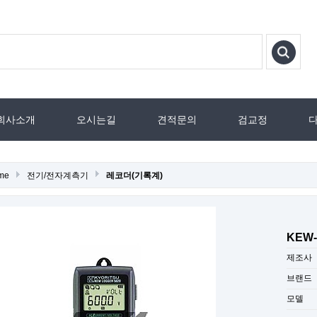
회사소개
오시는길
견적문의
검교정
me
전기/전자계측기
레코더(기록계)
KEW-
제조사
브랜드
모델