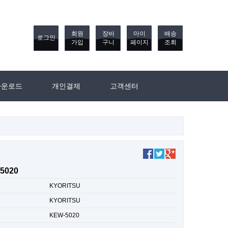
회원
장바
마이
배송
로그인
가입
구니
페이지
조회
다운로드
개인결제
고객센터
5020
KYORITSU
KYORITSU
KEW-5020