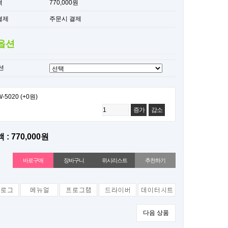
격
770,000원
결제
주문시 결제
옵션
션
W-5020
(+0원)
증가
감소
 : 770,000원
위시리스트
추천하기
다음 상품