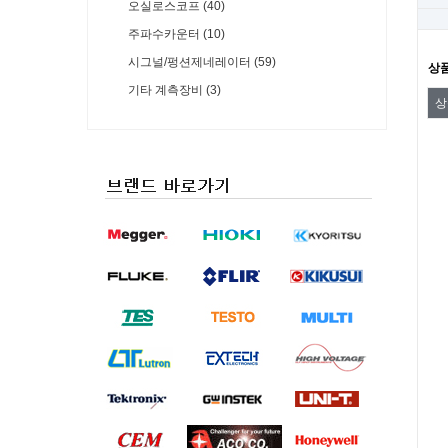
오실로스코프 (40)
주파수카운터 (10)
시그널/펑션제네레이터 (59)
상
기타 계측장비 (3)
상